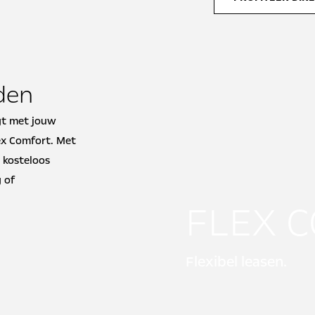
jden
gt met jouw
lex Comfort. Met
 kosteloos
g of
FLEX 
Flexibel leasen.