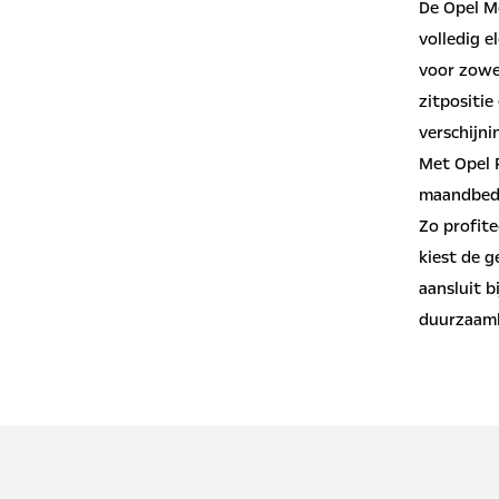
De Opel M
volledig e
voor zowel
zitpositie
verschijni
Met Opel P
maandbedr
Zo profite
kiest de g
aansluit b
duurzaamh