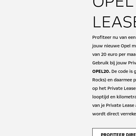
OPEL
LEAS
Profiteer nu van een 
jouw nieuwe Opel met
van 20 euro per maa
Gebruik bij jouw Pri
OPEL20.
De code is 
Rocks) en daarmee p
op het Private Leas
looptijd en kilometra
van je Private Lease
wordt direct verrek
PROFITEER DIR