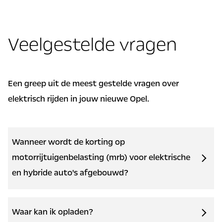
Veelgestelde vragen
Een greep uit de meest gestelde vragen over
elektrisch rijden in jouw nieuwe Opel.
Wanneer wordt de korting op
motorrijtuigenbelasting (mrb) voor elektrische
en hybride auto's afgebouwd?
De overheid bouwt per 1 januari 2026 de kortingen
op de motorrijtuigenbelasting voor (plug-in
Waar kan ik opladen?