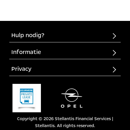
hieraan kunnen geen rechten worden ontleend.
brandstof auto.
Hulp nodig?
Wat is Private Lease?
Informatie
Veelgestelde vragen
Algemene voorwaarden
Privacy
Contact
Documenten
Toegankelijkheidsverklaring
Privacybeleid
Opel.nl
Disclaimer
Opel Autoabonnement (Drive4joy)
Cookievoorkeuren
Cookiebeleid
Copyright © 2026 Stellantis Financial Services |
Stellantis. All rights reserved.