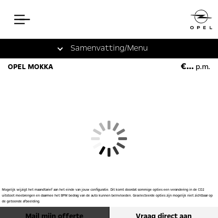
Samenvatting
/Menu
€...
OPEL MOKKA
p.m.
Mogelijk wijzigt het maandtarief aan het einde van jouw configuratie. Dit komt doordat sommige opties een verandering in de CO2
uitstoot meebrengen en daarmee het BPM bedrag van de auto kunnen beïnvloeden. Geselecteerde opties zijn mogelijk niet zichtbaar op
de getoonde afbeelding.
Mail mijn offerte
Vraag direct aan