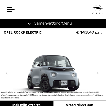
Let op. Het maandbedrag kan stijgen tijdens jouw
leasecontract.
Samenvatting
/Menu
Mogelijk wijzigt het maandtarief aan het einde van jouw configuratie. Dit komt doordat sommige
opties een verandering in de CO2 uitstoot meebrengen en daarmee het BPM bedrag van de auto
€ 143,47
OPEL ROCKS ELECTRIC
p.m.
kunnen beïnvloeden. Geselecteerde opties zijn mogelijk niet zichtbaar op de getoonde afbeelding.
Vorige
Mogelijk wijzigt het maandtarief aan het einde van jouw configuratie. Dit komt doordat sommige opties een verandering in de CO2
uitstoot meebrengen en daarmee het BPM bedrag van de auto kunnen beïnvloeden. Geselecteerde opties zijn mogelijk niet zichtbaar op
de getoonde afbeelding.
Mail mijn offerte
Vraag direct aan